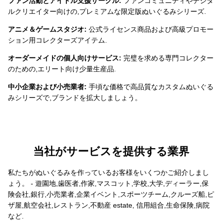
ファン活動とアイドル支援サークル:
ファンコミュニティやデジタ
ルクリエイター向けの,プレミアムな限定版ぬいぐるみシリーズ.
アニメ＆ゲームスタジオ:
公式ライセンス商品および高級プロモー
ション用コレクターズアイテム.
オーダーメイドの個人向けサービス:
完璧を求める専門コレクター
のための,エリート向け少量生産品.
中小企業および小売業者:
手頃な価格で高品質なカスタムぬいぐる
みシリーズで,ブランドを拡大しましょう。
当社がサービスを提供する業界
私たちがぬいぐるみを作っているお客様をいくつかご紹介しまし
ょう。 - 遊園地,歯医者,作家,マスコット,学校,大学,ディーラー,保
険会社,銀行,小売業者,企業イベント,スポーツチーム,クルーズ船,ピ
ザ屋,航空会社,レストラン,不動産 estate, 信用組合,生命保険,病院
など.