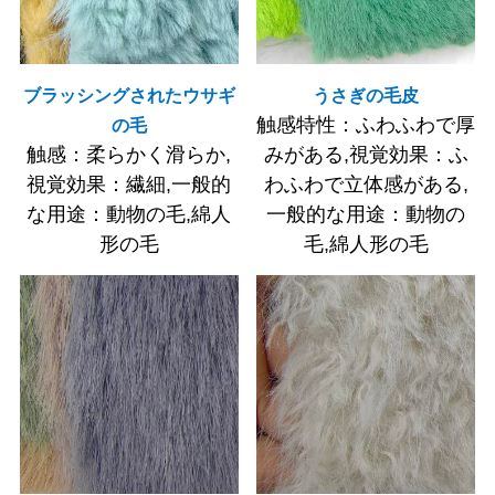
ブラッシングされたウサギ
うさぎの毛皮
触感特性：ふわふわで厚
の毛
触感：柔らかく滑らか,
みがある,視覚効果：ふ
視覚効果：繊細,一般的
わふわで立体感がある,
な用途：動物の毛,綿人
一般的な用途：動物の
形の毛
毛,綿人形の毛