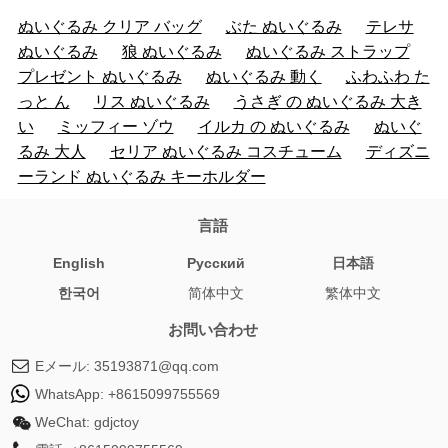
ぬいぐるみ クリア バッグ
ぶた ぬいぐるみ
テレサ
ぬいぐるみ
狼 ぬいぐるみ
ぬいぐるみ ストラップ
プレゼント ぬいぐるみ
ぬいぐるみ 動く
ふわふわ た
っと ん
リス ぬいぐるみ
うさぎ の ぬいぐるみ 大き
い
ミッフィー ゾウ
イルカ の ぬいぐるみ
ぬいぐ
るみ 大人
セリア ぬいぐるみ コスチューム
ディズニ
ーランド ぬいぐるみ キーホルダー
言語
English
Pусский
日本語
한국어
简体中文
繁体中文
お問い合わせ
Eメール:
35193871@qq.com
WhatsApp:
+8615099755569
WeChat:
gdjctoy