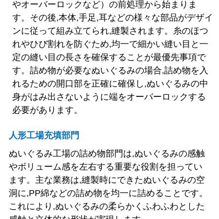
やオーバーロックなど）の前処理から始まりま
す。その後,本体,手足,耳などの様々な部品がデザイ
ンに従って組み立てられ,縫製されます。糸のほつ
れやひび割れを防ぐため,均一で細かい縫い目と一
定の縫い目の長さを確保することが最優先事項で
す。詰め物が必要なぬいぐるみの場合,詰め物を入
れるための開口部を正確に確保し,ぬいぐるみの中
身がはみ出さないように端をオーバーロックする
必要があります。
人形工場充填部門
ぬいぐるみ工場の詰め物部門は,ぬいぐるみの感触
やボリューム感を左右する重要な役割を担ってい
ます。主な業務は,縫製時にできたぬいぐるみの空
洞に,PP綿などの詰め物を均一に詰めることです。
これにより,ぬいぐるみの柔らかくふわふわとした