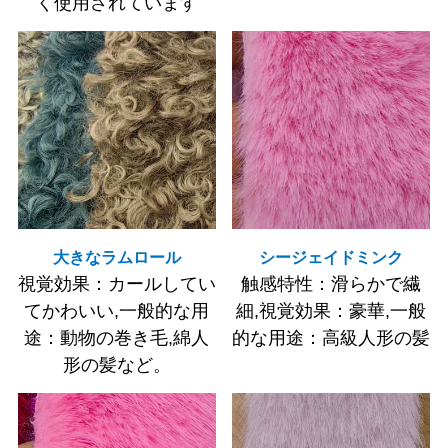
く使用されています
大きなラムロール
シージェイドミンク
視覚効果：カールしてい
触感特性：滑らかで繊
てかわいい,一般的な用
細,視覚効果：豪華,一般
途：動物の巻き毛,綿人
的な用途：高級人形の髪
形の髪など。