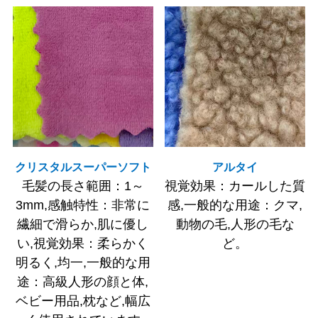
クリスタルスーパーソフト
アルタイ
毛髪の長さ範囲：1～
視覚効果：カールした質
3mm,感触特性：非常に
感,一般的な用途：クマ,
繊細で滑らか,肌に優し
動物の毛,人形の毛な
い,視覚効果：柔らかく
ど。
明るく,均一,一般的な用
途：高級人形の顔と体,
ベビー用品,枕など,幅広