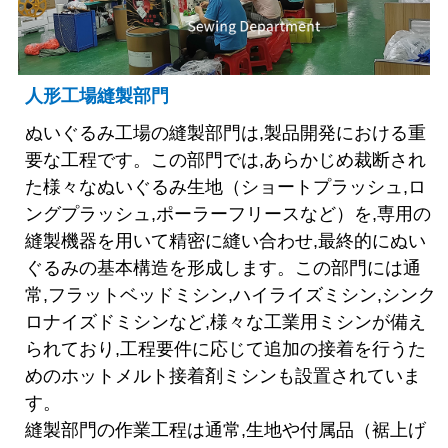
人形工場縫製部門
ぬいぐるみ工場の縫製部門は,製品開発における重
要な工程です。この部門では,あらかじめ裁断され
た様々なぬいぐるみ生地（ショートプラッシュ,ロ
ングプラッシュ,ポーラーフリースなど）を,専用の
縫製機器を用いて精密に縫い合わせ,最終的にぬい
ぐるみの基本構造を形成します。この部門には通
常,フラットベッドミシン,ハイライズミシン,シンク
ロナイズドミシンなど,様々な工業用ミシンが備え
られており,工程要件に応じて追加の接着を行うた
めのホットメルト接着剤ミシンも設置されていま
す。
縫製部門の作業工程は通常,生地や付属品（裾上げ