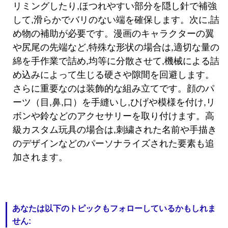
リミングしたり,ほつれやすい部分を隠し針で補強
して,滑らかでバリのない端を確保します。次に,詰
め物の補助が必要です。漫画のキャラクターの翼
や尻尾の先端など,特殊な形状の場合は,適切な量の
綿を手作業で詰め,均等に分散させて,機械による詰
め込みによって生じる硬さや隙間を回避します。
さらに重要なのは装飾的な組み立てです。顔のパ
ーツ（目,鼻,口）を手縫いし,ひげや模様を付け,リ
ボンや鈴などのアクセサリーを取り付けます。高
級カスタム玩具の場合は,刺繍された名前や手描き
のデザインなどのパーソナライズされた要素も追
加されます。
あなたは以下のトピックもフォローしているかもしれま
せん: