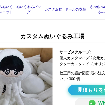
ムぬいぐ
ぬいぐるみバッ
その他の
カスタム枕
ドールの衣装
スコット
グ
るみ
カスタムぬいぐるみ工場
サービスグループ:
個人カスタマイズ,2次元カ
クターカスタマイズ,オリジ
校正用の設計図面,最小注
い。: 300 個
見積もりを